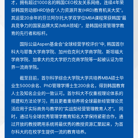
才，拥有超过1000名的韩国CEO校友关系网络，连续4年荣
获韩国劳动部HRD协会“人力资源开发(HRD)教育机关大奖”。
其运营20余年的芬兰阿尔托大学双学位MBA课程荣获韩国“最
具竞争力的国家品牌大奖(MBA领域)”，是韩国经营管理学教
育的先行者和标杆。
国际公益Aspen基金会“全球经营学校评价“中, 韩国首尔
科大与耶鲁大学商学院、加州伯克利大学商学院、斯坦福大
学商学院、加拿大约克大学舒力克商学院等一起被认证为世
界一流商学院。
截至目前，首尔科学综合大学院大学共培养MBA硕士毕
业生5000余名、PhD管理学博士生200余名，得到韩国教育
人士及知名企业的一致认可。首尔科大不仅重视理论体系的
搭建和方法论学习，而且更着重培养将全球最新经管理论灵
活应用于实际商务与教学的“实战型经营管理教育人才”。 同
时，通过与全球优秀管理学教育知名大学保持紧密合作，通
过开放的教授聘用系统将最优秀的教授资源汇聚起来，为首
尔科大的在校学生提供一流的教育培养。