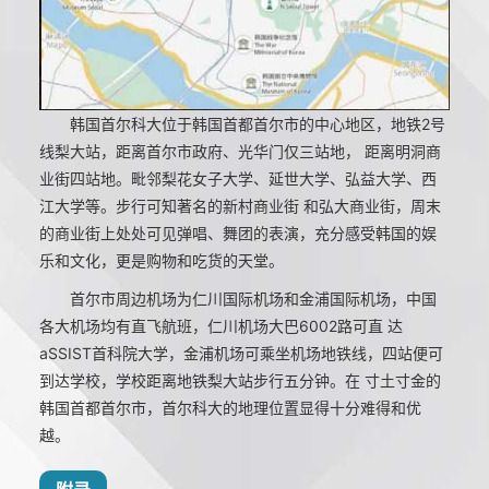
韩国首尔科大位于韩国首都首尔市的中心地区，地铁2号
线梨大站，距离首尔市政府、光华门仅三站地， 距离明洞商
业街四站地。毗邻梨花女子大学、延世大学、弘益大学、西
江大学等。步行可知著名的新村商业街 和弘大商业街，周末
的商业街上处处可见弹唱、舞团的表演，充分感受韩国的娱
乐和文化，更是购物和吃货的天堂。
首尔市周边机场为仁川国际机场和金浦国际机场，中国
各大机场均有直飞航班，仁川机场大巴6002路可直 达
aSSIST首科院大学，金浦机场可乘坐机场地铁线，四站便可
到达学校，学校距离地铁梨大站步行五分钟。在 寸土寸金的
韩国首都首尔市，首尔科大的地理位置显得十分难得和优
越。